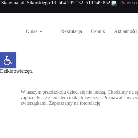
Skawina, ul. Sikorskiego 13
504 295 132
519 549 852
Prawda o
O nas
Rekrutacja
Cennik
Aktualności
Otwórz pasek narzędzi
Dzikie zwierzęta
W naszym przedszkolu dzieci się nie nudzą. Chodzimy na sp
zapoznały się z tematem dzikich zwierząt. Poznawaliśmy zwie
zwierzątkami. Zapraszamy na fotorelację