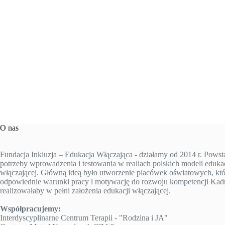
O nas
Fundacja Inkluzja – Edukacja Włączająca - działamy od 2014 r. Powst
potrzeby wprowadzenia i testowania w realiach polskich modeli edukac
włączającej. Główną ideą było utworzenie placówek oświatowych, któ
odpowiednie warunki pracy i motywację do rozwoju kompetencji Kad
realizowałaby w pełni założenia edukacji włączającej.
Współpracujemy:
Interdyscyplinarne Centrum Terapii - "Rodzina i JA"