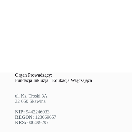
Organ Prowadzący:
Fundacja Inkluzja - Edukacja Włączająca
ul. Ks. Troski 3A
32-050 Skawina
NIP:
9442246033
REGON:
123069657
KRS:
000499297