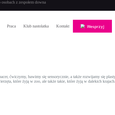
 osobach z zespołem downa
Wesprzyj
Praca
Klub nastolatka
Kontakt
acer, ćwiczymy, bawimy się sensorycznie, a także rozwijamy się plas
rzęta, które żyją w zoo, ale także takie, które żyją w dalekich kraja