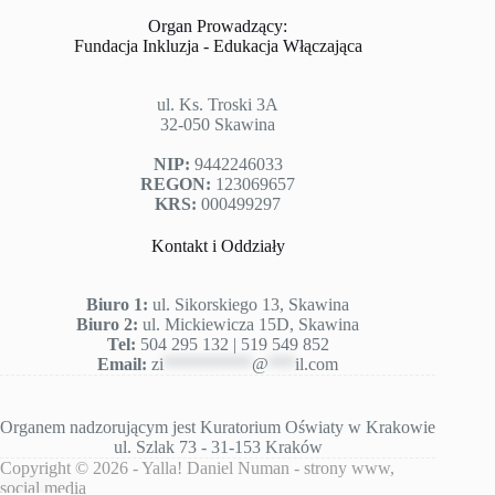
Organ Prowadzący:
Fundacja Inkluzja - Edukacja Włączająca
ul. Ks. Troski 3A
32-050 Skawina
NIP:
9442246033
REGON:
123069657
KRS:
000499297
Kontakt i Oddziały
Biuro 1:
ul. Sikorskiego 13, Skawina
Biuro 2:
ul. Mickiewicza 15D, Skawina
Tel:
504 295 132 | 519 549 852
Email:
zi
**********
@
***
il.com
Organem nadzorującym jest
Kuratorium Oświaty w Krakowie
ul. Szlak 73 - 31-153 Kraków
Copyright © 2026 -
Yalla! Daniel Numan
- strony www,
social media