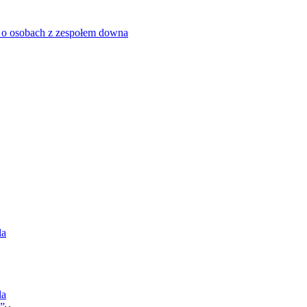
 o osobach z zespołem downa
la
la
”