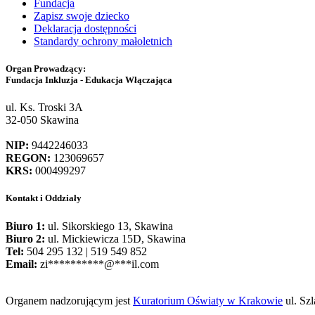
Fundacja
Zapisz swoje dziecko
Deklaracja dostępności
Standardy ochrony małoletnich
Organ Prowadzący:
Fundacja Inkluzja - Edukacja Włączająca
ul. Ks. Troski 3A
32-050 Skawina
NIP:
9442246033
REGON:
123069657
KRS:
000499297
Kontakt i Oddziały
Biuro 1:
ul. Sikorskiego 13, Skawina
Biuro 2:
ul. Mickiewicza 15D, Skawina
Tel:
504 295 132 | 519 549 852
Email:
zi
**********
@
***
il.com
Organem nadzorującym jest
Kuratorium Oświaty w Krakowie
ul. Sz