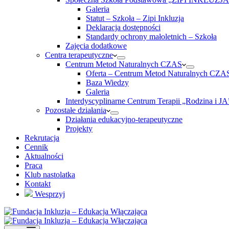
Galeria
Statut – Szkoła – Zipi Inkluzja
Deklaracja dostępności
Standardy ochrony małoletnich – Szkoła
Zajęcia dodatkowe
Centra terapeutyczne
Centrum Metod Naturalnych CZAS
Oferta – Centrum Metod Naturalnych CZA
Baza Wiedzy
Galeria
Interdyscyplinarne Centrum Terapii „Rodzina i JA
Pozostałe działania
Działania edukacyjno-terapeutyczne
Projekty
Rekrutacja
Cennik
Aktualności
Praca
Klub nastolatka
Kontakt
Wesprzyj