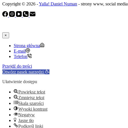
Copyright © 2026 -
Yalla! Daniel Numan
- strony www, social media
×
Strona główna
E-mail
Telefon
Przejdź do treści
Otwórz pasek narzędzi
Ułatwienie dostępu
Powiększ tekst
Zmniejsz tekst
Skala szarości
Wysoki kontrast
Negatyw
Jasne tło
Podkreśl linki