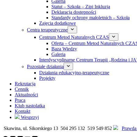
Galeria
Statut – Szkoła – Zipi Inkluzja
Deklaracja dostępności
Standardy ochrony małoletnich – Szkoła
Zajęcia dodatkowe
Centra terapeutyczne
Centrum Metod Naturalnych CZAS
Oferta – Centrum Metod Naturalnych CZA
Baza Wiedzy
Galeria
Interdyscyplinarne Centrum Terapii „Rodzina i JA
Pozostałe działania
Działania edukacyjno-terapeutyczne
Projekty
Rekrutacja
Cennik
Aktualności
Praca
Klub nastolatka
Kontakt
Wesprzyj
Skawina, ul. Sikorskiego 13
504 295 132
519 549 852
Prawda