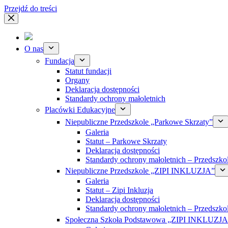
Przejdź do treści
O nas
Fundacja
Statut fundacji
Organy
Deklaracja dostępności
Standardy ochrony małoletnich
Placówki Edukacyjne
Niepubliczne Przedszkole „Parkowe Skrzaty”
Galeria
Statut – Parkowe Skrzaty
Deklaracja dostępności
Standardy ochrony małoletnich – Przedszko
Niepubliczne Przedszkole „ZIPI INKLUZJA”
Galeria
Statut – Zipi Inkluzja
Deklaracja dostępności
Standardy ochrony małoletnich – Przedszko
Społeczna Szkoła Podstawowa „ZIPI INKLUZJA