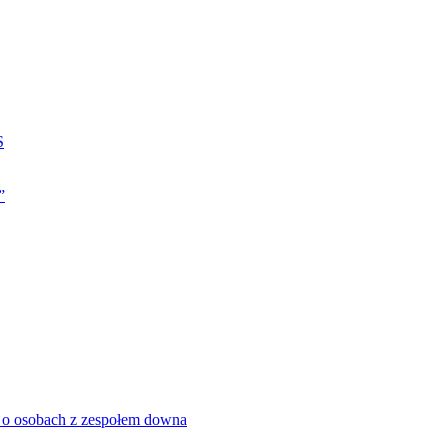
S
”
 o osobach z zespołem downa