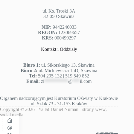
ul. Ks. Troski 3A
32-050 Skawina
NIP:
9442246033
REGON:
123069657
KRS:
000499297
Kontakt i Oddziały
Biuro 1:
ul. Sikorskiego 13, Skawina
Biuro 2:
ul. Mickiewicza 15D, Skawina
Tel:
504 295 132 | 519 549 852
Email:
zi
**********
@
***
il.com
Organem nadzorującym jest
Kuratorium Oświaty w Krakowie
ul. Szlak 73 - 31-153 Kraków
Copyright © 2026 -
Yalla! Daniel Numan
- strony www,
social media