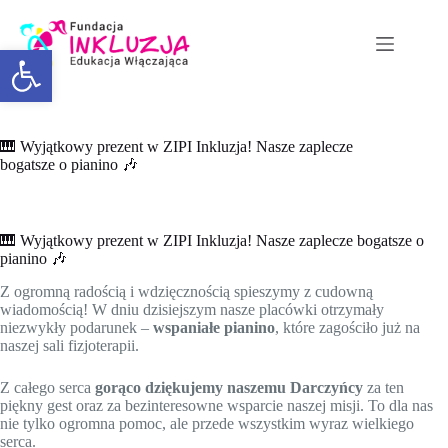
Otwórz pasek narzędzi
🎹 Wyjątkowy prezent w ZIPI Inkluzja! Nasze zaplecze
bogatsze o pianino 🎶
🎹 Wyjątkowy prezent w ZIPI Inkluzja! Nasze zaplecze bogatsze o
pianino 🎶
Z ogromną radością i wdzięcznością spieszymy z cudowną
wiadomością! W dniu dzisiejszym nasze placówki otrzymały
niezwykły podarunek –
wspaniałe pianino
, które zagościło już na
naszej sali fizjoterapii.
Z całego serca
gorąco dziękujemy naszemu Darczyńcy
za ten
piękny gest oraz za bezinteresowne wsparcie naszej misji. To dla nas
nie tylko ogromna pomoc, ale przede wszystkim wyraz wielkiego
serca.