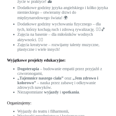
życie w praktyce! 🚑
Dodatkowe godziny języka angielskiego i kółko języka
niemieckiego – otwieramy drzwi do
międzynarodowego świata! 🌍
Dodatkowe godziny wychowania fizycznego – dla
tych, którzy kochają ruch i zdrową rywalizację. 🏃‍♀️🏀
Zajęcia na basenie – dla miłośników wodnych
aktywności. 🏊‍♂️
Zajęcia kreatywne – rozwijamy talenty muzyczne,
plastyczne i wiele innych!
Wyjątkowe projekty edukacyjne:
Dogoterapia
– budowanie empatii przez przyjaźń z
czworonogami,
„Tajemnice naszego ciała”
oraz
„Jem zdrowo i
kolorowo”
– nauka przez zabawę i odkrywanie
zdrowych nawyków.
Niezapomniane
wyjazdy
i
spotkania
.
Organizujemy:
Wyjazdy do teatru i filharmonii,
Wycieczki przedmiotowe i krajoznawcze,