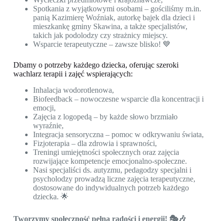
Spotkania z wyjątkowymi osobami – gościliśmy m.in.
panią Kazimierę Woźniak, autorkę bajek dla dzieci i
mieszkankę gminy Skawina, a także specjalistów,
takich jak podolodzy czy strażnicy miejscy.
Wsparcie terapeutyczne – zawsze blisko! 💙
Dbamy o potrzeby każdego dziecka, oferując szeroki
wachlarz terapii i zajęć wspierających:
Inhalacja wodorotlenowa,
Biofeedback – nowoczesne wsparcie dla koncentracji i
emocji,
Zajęcia z logopedą – by każde słowo brzmiało
wyraźnie,
Integracja sensoryczna – pomoc w odkrywaniu świata,
Fizjoterapia – dla zdrowia i sprawności,
Treningi umiejętności społecznych oraz zajęcia
rozwijające kompetencje emocjonalno-społeczne.
Nasi specjaliści ds. autyzmu, pedagodzy specjalni i
psycholodzy prowadzą liczne zajęcia terapeutyczne,
dostosowane do indywidualnych potrzeb każdego
dziecka. 🌟
Tworzymy społeczność pełną radości i energii! 🎭🎶