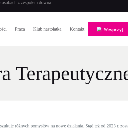
 osobach z zespołem downa
Wesprzyj
ości
Praca
Klub nastolatka
Kontakt
ra Terapeutyczn
ukuje różnych pomysłów na nowe działania. Stąd też od 2023 r. zos