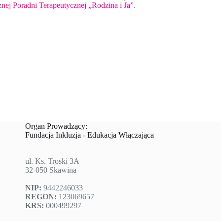
znej Poradni Terapeutycznej „Rodzina i Ja”
.
Organ Prowadzący:
Fundacja Inkluzja - Edukacja Włączająca
ul. Ks. Troski 3A
32-050 Skawina
NIP:
9442246033
REGON:
123069657
KRS:
000499297