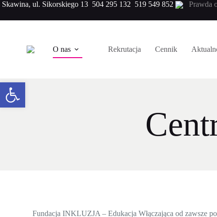
Skawina, ul. Sikorskiego 13
504 295 132
519 549 852
Prawda o
O nas
Rekrutacja
Cennik
Aktualn
Otwórz pasek narzędzi
Cent
Fundacja INKLUZJA – Edukacja Włączająca od zawsze posz