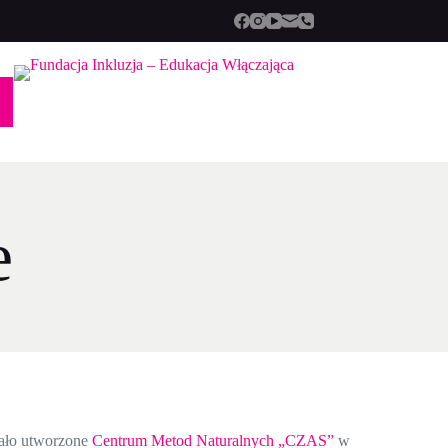
e
tało utworzone
Centrum Metod Naturalnych „CZAS”
w