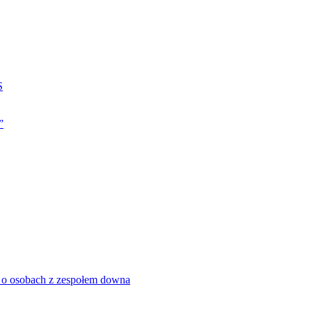
S
”
 o osobach z zespołem downa