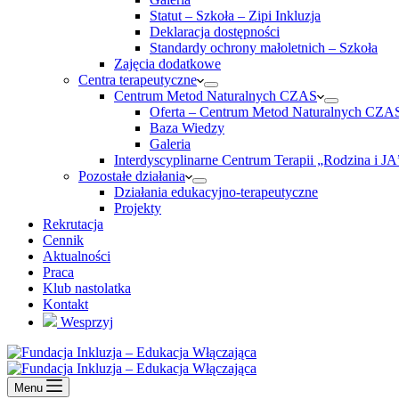
Statut – Szkoła – Zipi Inkluzja
Deklaracja dostępności
Standardy ochrony małoletnich – Szkoła
Zajęcia dodatkowe
Centra terapeutyczne
Centrum Metod Naturalnych CZAS
Oferta – Centrum Metod Naturalnych CZA
Baza Wiedzy
Galeria
Interdyscyplinarne Centrum Terapii „Rodzina i JA
Pozostałe działania
Działania edukacyjno-terapeutyczne
Projekty
Rekrutacja
Cennik
Aktualności
Praca
Klub nastolatka
Kontakt
Wesprzyj
Menu