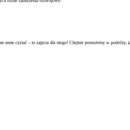
cych różne zaburzenia rozwojowe:
 nie umie czytać – to zajęcia dla niego! Chętnie pomożemy w podróży, j