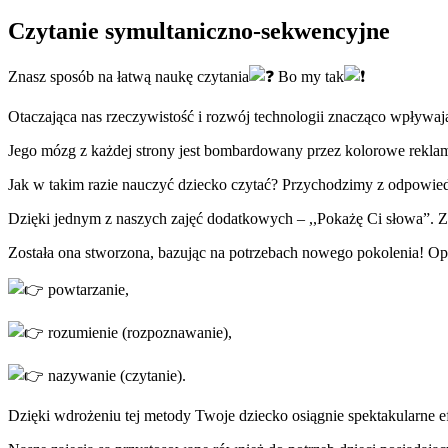
Czytanie symultaniczno-sekwencyjne
Znasz sposób na łatwą naukę czytania
Bo my tak
Otaczająca nas rzeczywistość i rozwój technologii znacząco wpływa
Jego mózg z każdej strony jest bombardowany przez kolorowe rekla
Jak w takim razie nauczyć dziecko czytać? Przychodzimy z odpowied
Dzięki jednym z naszych zajęć dodatkowych – ,,Pokażę Ci słowa”. Za
Została ona stworzona, bazując na potrzebach nowego pokolenia! Opie
powtarzanie,
rozumienie (rozpoznawanie),
nazywanie (czytanie).
Dzięki wdrożeniu tej metody Twoje dziecko osiągnie spektakularne ef