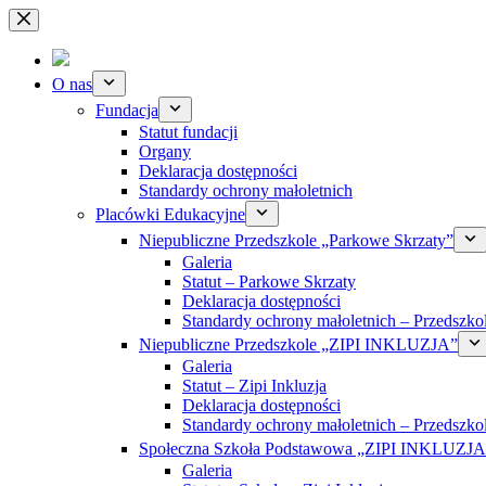
Przejdź
do
treści
O nas
Fundacja
Statut fundacji
Organy
Deklaracja dostępności
Standardy ochrony małoletnich
Placówki Edukacyjne
Niepubliczne Przedszkole „Parkowe Skrzaty”
Galeria
Statut – Parkowe Skrzaty
Deklaracja dostępności
Standardy ochrony małoletnich – Przedszko
Niepubliczne Przedszkole „ZIPI INKLUZJA”
Galeria
Statut – Zipi Inkluzja
Deklaracja dostępności
Standardy ochrony małoletnich – Przedszko
Społeczna Szkoła Podstawowa „ZIPI INKLUZJA
Galeria