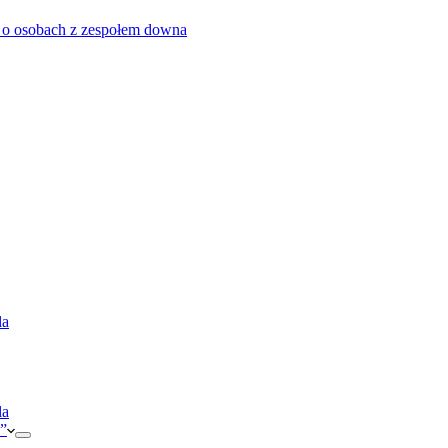
 o osobach z zespołem downa
la
la
”