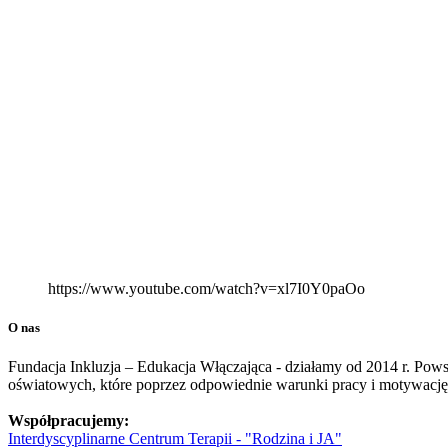
https://www.youtube.com/watch?v=xl7I0Y0paOo
O nas
Fundacja Inkluzja – Edukacja Włączająca - działamy od 2014 r. Pows
oświatowych, które poprzez odpowiednie warunki pracy i motywację 
Współpracujemy:
Interdyscyplinarne Centrum Terapii - "Rodzina i JA"