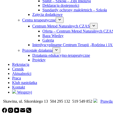
Statut – Szkoła – Zipi Inkluzja
Deklaracja dostępności
Standardy ochrony małoletnich – Szkoła
Zajęcia dodatkowe
Centra terapeutyczne
Centrum Metod Naturalnych CZAS
Oferta – Centrum Metod Naturalnych CZA
Baza Wiedzy
Galeria
Interdyscyplinarne Centrum Terapii „Rodzina i JA
Pozostałe działania
Działania edukacyjno-terapeutyczne
Projekty
Rekrutacja
Cennik
Aktualności
Praca
Klub nastolatka
Kontakt
Wesprzyj
Skawina, ul. Sikorskiego 13
504 295 132
519 549 852
Prawda