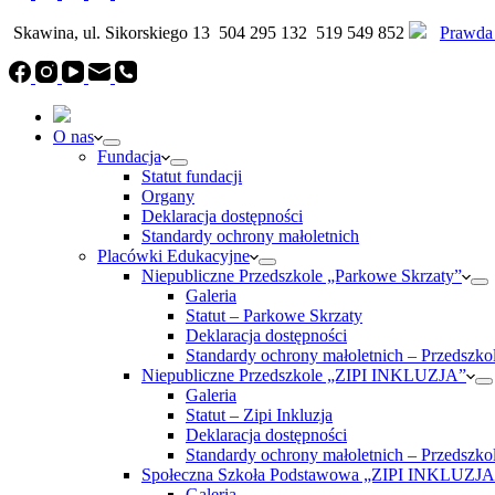
Skawina, ul. Sikorskiego 13
504 295 132
519 549 852
Prawda
O nas
Fundacja
Statut fundacji
Organy
Deklaracja dostępności
Standardy ochrony małoletnich
Placówki Edukacyjne
Niepubliczne Przedszkole „Parkowe Skrzaty”
Galeria
Statut – Parkowe Skrzaty
Deklaracja dostępności
Standardy ochrony małoletnich – Przedszko
Niepubliczne Przedszkole „ZIPI INKLUZJA”
Galeria
Statut – Zipi Inkluzja
Deklaracja dostępności
Standardy ochrony małoletnich – Przedszko
Społeczna Szkoła Podstawowa „ZIPI INKLUZJA
Galeria