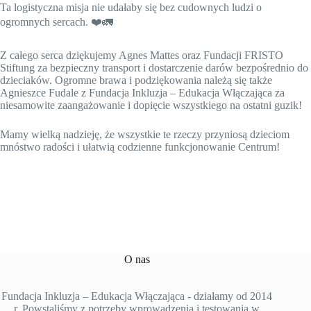
Ta logistyczna misja nie udałaby się bez cudownych ludzi o
ogromnych sercach. ❤️🚛
Z całego serca dziękujemy Agnes Mattes oraz Fundacji FRISTO
Stiftung za bezpieczny transport i dostarczenie darów bezpośrednio do
dzieciaków. Ogromne brawa i podziękowania należą się także
Agnieszce Fudale z Fundacja Inkluzja – Edukacja Włączająca za
niesamowite zaangażowanie i dopięcie wszystkiego na ostatni guzik!
Mamy wielką nadzieję, że wszystkie te rzeczy przyniosą dzieciom
mnóstwo radości i ułatwią codzienne funkcjonowanie Centrum!
O nas
Fundacja Inkluzja – Edukacja Włączająca - działamy od 2014
r. Powstaliśmy z potrzeby wprowadzenia i testowania w