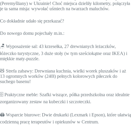
(Peremyšliany) w Ukrainie! Choć miejsca dzieliły kilometry, połączyła
je ta sama misja: wywołać uśmiech na twarzach maluchów.
Co dokładnie udało się przekazać?
Do nowego domu pojechały m.in.:
🪑 Wyposażenie sal: 43 krzesełka, 27 drewnianych leżaczków,
łóżeczko turystyczne, 3 duże stoły (w tym sześciokątne oraz IKEA) i
miękkie maty-puzzle.
🧸 Strefa zabawy: Drewniana kuchnia, wielki worek pluszaków i aż
13 ogromnych worków (240l) pełnych kolorowych piłeczek do
suchego basenu!
🗄️ Praktyczne meble: Szafki wiszące, półka przedszkolna oraz idealnie
zorganizowany zestaw na kubeczki i szczoteczki.
🖨️ Wsparcie biurowe: Dwie drukarki (Lexmark i Epson), które ułatwią
codzienną pracę terapeutów i opiekunów w Centrum.