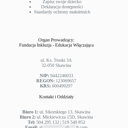
Zapisz swoje dziecko
Deklaracja dostępności
Standardy ochrony małoletnich
Organ Prowadzący:
Fundacja Inkluzja - Edukacja Włączająca
ul. Ks. Troski 3A
32-050 Skawina
NIP:
9442246033
REGON:
123069657
KRS:
000499297
Kontakt i Oddziały
Biuro 1:
ul. Sikorskiego 13, Skawina
Biuro 2:
ul. Mickiewicza 15D, Skawina
Tel:
504 295 132 | 519 549 852
Email:
zi
**********
@
***
il.com