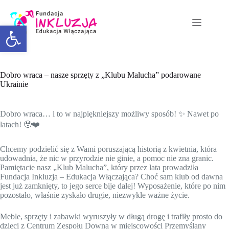
Otwórz pasek narzędzi
Dobro wraca – nasze sprzęty z „Klubu Malucha” podarowane
Ukrainie
Dobro wraca… i to w najpiękniejszy możliwy sposób! ✨ Nawet po
latach! 🥹❤️
Chcemy podzielić się z Wami poruszającą historią z kwietnia, która
udowadnia, że nic w przyrodzie nie ginie, a pomoc nie zna granic.
Pamiętacie nasz „Klub Malucha”, który przez lata prowadziła
Fundacja Inkluzja – Edukacja Włączająca? Choć sam klub od dawna
jest już zamknięty, to jego serce bije dalej! Wyposażenie, które po nim
pozostało, właśnie zyskało drugie, niezwykle ważne życie.
Meble, sprzęty i zabawki wyruszyły w długą drogę i trafiły prosto do
dzieci z Centrum Zespołu Downa w miejscowości Przemyślany