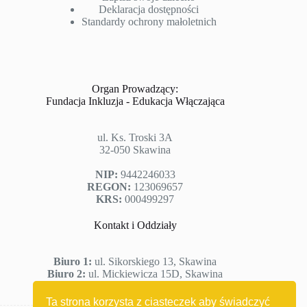
Deklaracja dostępności
Standardy ochrony małoletnich
Organ Prowadzący:
Fundacja Inkluzja - Edukacja Włączająca
ul. Ks. Troski 3A
32-050 Skawina
NIP:
9442246033
REGON:
123069657
KRS:
000499297
Kontakt i Oddziały
Biuro 1:
ul. Sikorskiego 13, Skawina
Biuro 2:
ul. Mickiewicza 15D, Skawina
Tel:
504 295 132 | 519 549 852
Email:
zi
**********
@
***
il.com
Ta strona korzysta z ciasteczek aby świadczyć