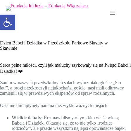
Otwórz pasek narzędzi
Dzień Babci i Dziadka w Przedszkolu Parkowe Skrzaty w
Skawinie
Serca pełne miłości, czyli jak maluchy szykowały się na święto Babci i
Dziadka! ❤️
Zanim w naszych przedszkolnych salach wybrzmiało głośne „Sto
lat!”, a progi przekroczyli najukochańsi goście, nasi mali odkrywcy
zamienili się w prawdziwych ekspertów od spraw rodzinnych.
Ostatnie dni upłynęły nam na niezwykle ważnych misjach:
Wielkie debaty:
Rozmawialiśmy o tym, kim właściwie są
Babcia i Dziadek. Okazuje się, że to nie tylko „rodzice
rodziców”, ale przede wszystkim najlepsi opowiadacze bajek,