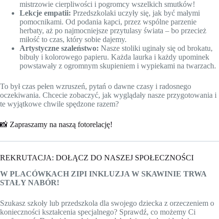
mistrzowie cierpliwości i pogromcy wszelkich smutków!
Lekcje empatii:
Przedszkolaki uczyły się, jak być małymi
pomocnikami. Od podania kapci, przez wspólne parzenie
herbaty, aż po najmocniejsze przytulasy świata – bo przecież
miłość to czas, który sobie dajemy.
Artystyczne szaleństwo:
Nasze stoliki uginały się od brokatu,
bibuły i kolorowego papieru. Każda laurka i każdy upominek
powstawały z ogromnym skupieniem i wypiekami na twarzach.
To był czas pełen wzruszeń, pytań o dawne czasy i radosnego
oczekiwania. Chcecie zobaczyć, jak wyglądały nasze przygotowania i
te wyjątkowe chwile spędzone razem?
📸 Zapraszamy na naszą fotorelację!
REKRUTACJA: DOŁĄCZ DO NASZEJ SPOŁECZNOŚCI
W PLACÓWKACH ZIPI INKLUZJA W SKAWINIE TRWA
STAŁY NABÓR!
Szukasz szkoły lub przedszkola dla swojego dziecka z orzeczeniem o
konieczności kształcenia specjalnego? Sprawdź, co możemy Ci