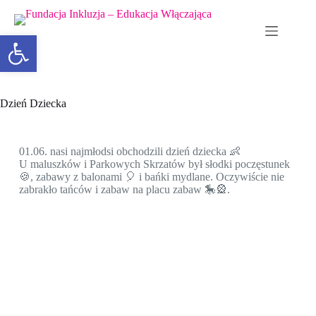
Otwórz pasek narzędzi
Dzień Dziecka
01.06. nasi najmłodsi obchodzili dzień dziecka 👶
U maluszków i Parkowych Skrzatów był słodki poczęstunek
🍪, zabawy z balonami 🎈 i bańki mydlane. Oczywiście nie
zabrakło tańców i zabaw na placu zabaw 🎠🎡.