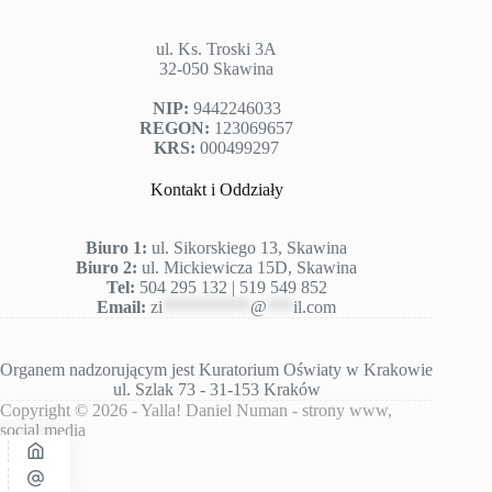
ul. Ks. Troski 3A
32-050 Skawina
NIP:
9442246033
REGON:
123069657
KRS:
000499297
Kontakt i Oddziały
Biuro 1:
ul. Sikorskiego 13, Skawina
Biuro 2:
ul. Mickiewicza 15D, Skawina
Tel:
504 295 132 | 519 549 852
Email:
zi
**********
@
***
il.com
Organem nadzorującym jest
Kuratorium Oświaty w Krakowie
ul. Szlak 73 - 31-153 Kraków
Copyright © 2026 -
Yalla! Daniel Numan
- strony www,
social media