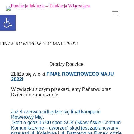
Otwórz pasek narzędzi
FINAŁ ROWEROWEGO MAJU 2022!
Drodzy Rodzice!
Zbliża się wielki
FINAŁ ROWEROWEGO MAJU
2022!
W związku z czym przekazujemy Państwu oraz
Dzieciom zaproszenie.
Już 4 czerwca odbędzie się finał kampanii
Rowerowy Maj.
Start o godz.15:00 spod SCK (Skawińskie Centrum
Komunikacyjne – dworzec) skąd jest zaplanowany
przejazd ul. Kolejową i ul. Batorego na Rynek, gdzie