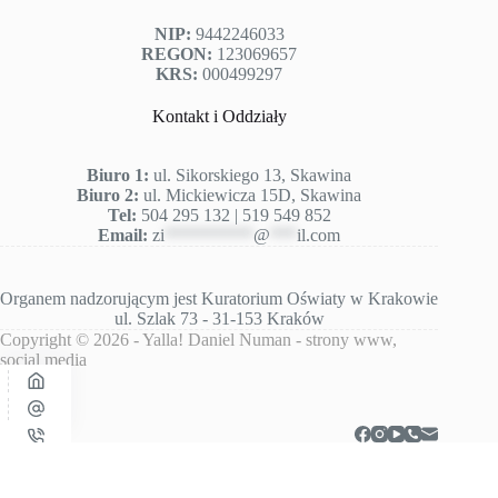
NIP:
9442246033
REGON:
123069657
KRS:
000499297
Kontakt i Oddziały
Biuro 1:
ul. Sikorskiego 13, Skawina
Biuro 2:
ul. Mickiewicza 15D, Skawina
Tel:
504 295 132 | 519 549 852
Email:
zi
**********
@
***
il.com
Organem nadzorującym jest
Kuratorium Oświaty w Krakowie
ul. Szlak 73 - 31-153 Kraków
Copyright © 2026 -
Yalla! Daniel Numan
- strony www,
social media