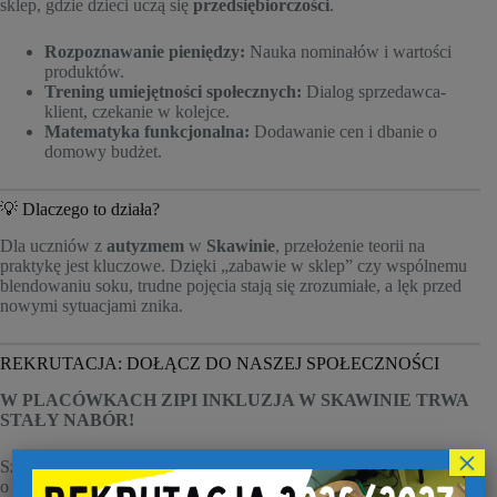
sklep, gdzie dzieci uczą się
przedsiębiorczości
.
Rozpoznawanie pieniędzy:
Nauka nominałów i wartości
produktów.
Trening umiejętności społecznych:
Dialog sprzedawca-
klient, czekanie w kolejce.
Matematyka funkcjonalna:
Dodawanie cen i dbanie o
domowy budżet.
💡 Dlaczego to działa?
Dla uczniów z
autyzmem
w
Skawinie
, przełożenie teorii na
praktykę jest kluczowe. Dzięki „zabawie w sklep” czy wspólnemu
blendowaniu soku, trudne pojęcia stają się zrozumiałe, a lęk przed
nowymi sytuacjami znika.
REKRUTACJA: DOŁĄCZ DO NASZEJ SPOŁECZNOŚCI
W PLACÓWKACH ZIPI INKLUZJA W SKAWINIE TRWA
STAŁY NABÓR!
×
Szukasz szkoły lub przedszkola dla swojego dziecka z orzeczeniem
o konieczności kształcenia specjalnego? Sprawdź, co możemy Ci