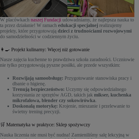
W placówkach
naszej Fundacji
udowadniamy, że najlepsza nauka to
ta przez działanie! W ramach
edukacji specjalnej
realizujemy
projekty, które przygotowują
dzieci z trudnościami rozwojowymi
do samodzielności w codziennym życiu.
👩‍🍳 Projekt kulinarny: Więcej niż gotowanie
Nasze zajęcia kuchenne to prawdziwa szkoła zaradności. Uczniowie
nie tylko przygotowują pyszne posiłki, ale przede wszystkim:
Rozwijają samoobsługę:
Przygotowanie stanowiska pracy i
dbanie o higienę.
Trenują bezpieczeństwo:
Uczymy się odpowiedzialnego
korzystania ze sprzętów AGD, takich jak
mikser, kuchenka
mikrofalowa, blender czy sokowirówka
.
Doskonalą motorykę:
Krojenie, mieszanie i przelewanie to
świetny trening precyzji.
🛒 Matematyka w praktyce: Sklep spożywczy
Nauka liczenia nie musi być nudna! Zamieniliśmy salę lekcyjną w