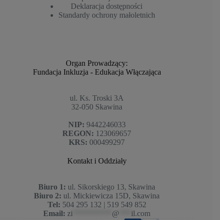
Deklaracja dostępności
Standardy ochrony małoletnich
Organ Prowadzący:
Fundacja Inkluzja - Edukacja Włączająca
ul. Ks. Troski 3A
32-050 Skawina
NIP:
9442246033
REGON:
123069657
KRS:
000499297
Kontakt i Oddziały
Biuro 1:
ul. Sikorskiego 13, Skawina
Biuro 2:
ul. Mickiewicza 15D, Skawina
Tel:
504 295 132 | 519 549 852
Email:
zi
**********
@
***
il.com