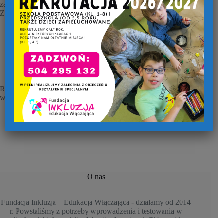
zaoferować. Do każdego dziecka podchodzimy indywidualnie.
Zapewniamy pomoc specjalistów, takich jak:
pedagog specjalny,
psycholog,
logopeda,
terapeuta integracji sensorycznej,
fizjoterapeuta.
Rozwój i dobrostan Twojego dziecka to nasza pasja!
Zadzwoń
lub
wypełnij
formularz rekrutacyjny
i dowiedz się więcej!
O nas
Fundacja Inkluzja – Edukacja Włączająca - działamy od 2014
r. Powstaliśmy z potrzeby wprowadzenia i testowania w