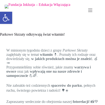
Otwórz pasek narzędzi
Parkowe Skrzaty odkrywają świat witamin!
W minionym tygodniu dzieci z grupy
Parkowe Skrzaty
zagłębiały się w temat
witamin
💊. Poznały ich rodzaje oraz
dowiedziały się,
w jakich produktach można je znaleźć
. 🍏
🥕
Przypomnieliśmy sobie również, jakie znamy
warzywa i
owoce
oraz jak
wpływają one na nasze zdrowie i
samopoczucie
💪🌈.
Nie zabrakło też codziennych
spacerów do parku
, pełnych
ruchu, świeżego powietrza i radości! 🌳☀️
Zapraszamy serdecznie do obejrzenia naszej
fotorelacji
! 📸💚