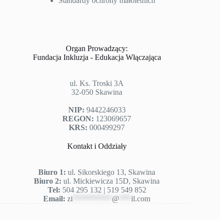
Standardy ochrony małoletnich
Organ Prowadzący:
Fundacja Inkluzja - Edukacja Włączająca
ul. Ks. Troski 3A
32-050 Skawina
NIP:
9442246033
REGON:
123069657
KRS:
000499297
Kontakt i Oddziały
Biuro 1:
ul. Sikorskiego 13, Skawina
Biuro 2:
ul. Mickiewicza 15D, Skawina
Tel:
504 295 132 | 519 549 852
Email:
zi
**********
@
***
il.com