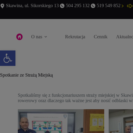
Skawina, ul. Sikorskiego 13
504 295 132
519 549 852
O nas
Rekrutacja
Cennik
Aktualno
Otwórz pasek narzędzi
Spotkanie ze Strażą Miejską
Spotkaliśmy się z funkcjonariuszem straży miejskiej w Skawin
rowerowy oraz dlaczego tak ważne jest aby nosić odblaski w