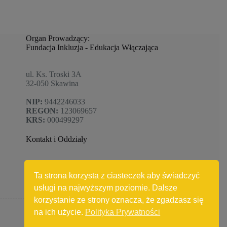
Organ Prowadzący:
Fundacja Inkluzja - Edukacja Włączająca
ul. Ks. Troski 3A
32-050 Skawina
NIP:
9442246033
REGON:
123069657
KRS:
000499297
Kontakt i Oddziały
Biuro 1:
ul. Sikorskiego 13, Skawina
Biuro 2:
ul. Mickiewicza 15D, Skawina
Ta strona korzysta z ciasteczek aby świadczyć
Tel:
504 295 132 | 519 549 852
usługi na najwyższym poziomie. Dalsze
Email:
zi
**********
@
***
il.com
korzystanie ze strony oznacza, że zgadzasz się
na ich użycie.
Polityka Prywatności