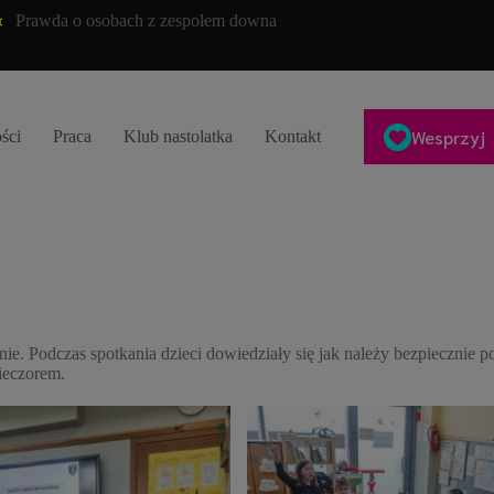
Prawda o osobach z zespołem downa
Wesprzyj
ści
Praca
Klub nastolatka
Kontakt
ie. Podczas spotkania dzieci dowiedziały się jak należy bezpiecznie p
ieczorem.