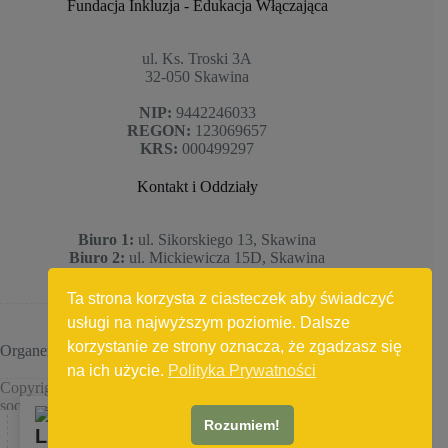
Fundacja Inkluzja - Edukacja Włączająca
ul. Ks. Troski 3A
32-050 Skawina
NIP:
9442246033
REGON:
123069657
KRS:
000499297
Kontakt i Oddziały
Biuro 1:
ul. Sikorskiego 13, Skawina
Biuro 2:
ul. Mickiewicza 15D, Skawina
Tel:
504 295 132 | 519 549 852
Email:
zi
**********
@
***
il.com
Ta strona korzysta z ciasteczek aby świadczyć
usługi na najwyższym poziomie. Dalsze
korzystanie ze strony oznacza, że zgadzasz się
Organem nadzorującym jest
Kuratorium Oświaty w Krakowie
ul. Szlak 73 - 31-153 Kraków
na ich użycie.
Polityka Prywatności
Copyright © 2026 -
Yalla! Daniel Numan
- strony www,
social media
PL
Rozumiem!