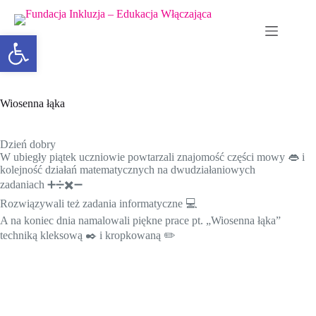
Otwórz pasek narzędzi
Wiosenna łąka
Dzień dobry
W ubiegły piątek uczniowie powtarzali znajomość części mowy 👄 i
kolejność działań matematycznych na dwudziałaniowych
zadaniach ➕➗✖️➖
Rozwiązywali też zadania informatyczne 💻
A na koniec dnia namalowali piękne prace pt. „Wiosenna łąka”
techniką kleksową ✒️ i kropkowaną ✏️