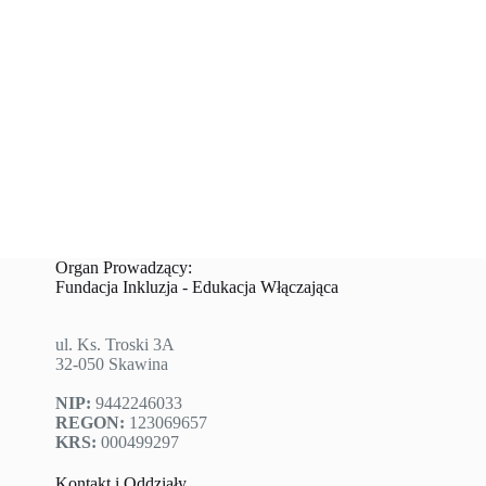
Organ Prowadzący:
Fundacja Inkluzja - Edukacja Włączająca
ul. Ks. Troski 3A
32-050 Skawina
NIP:
9442246033
REGON:
123069657
KRS:
000499297
Kontakt i Oddziały