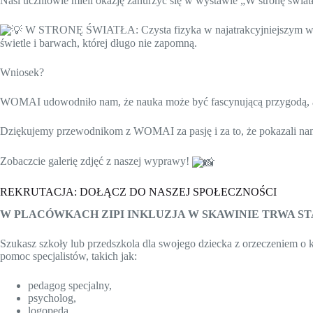
Nasi uczniowie mieli okazję zanurzyć się w wystawie „W stronę światł
W STRONĘ ŚWIATŁA: Czysta fizyka w najatrakcyjniejszym wydaniu
świetle i barwach, której długo nie zapomną.
Wniosek?
WOMAI udowodniło nam, że nauka może być fascynującą przygodą, a n
Dziękujemy przewodnikom z WOMAI za pasję i za to, że pokazali nam
Zobaczcie galerię zdjęć z naszej wyprawy!
REKRUTACJA: DOŁĄCZ DO NASZEJ SPOŁECZNOŚCI
W PLACÓWKACH ZIPI INKLUZJA W SKAWINIE TRWA ST
Szukasz szkoły lub przedszkola dla swojego dziecka z orzeczeniem 
pomoc specjalistów, takich jak:
pedagog specjalny,
psycholog,
logopeda,