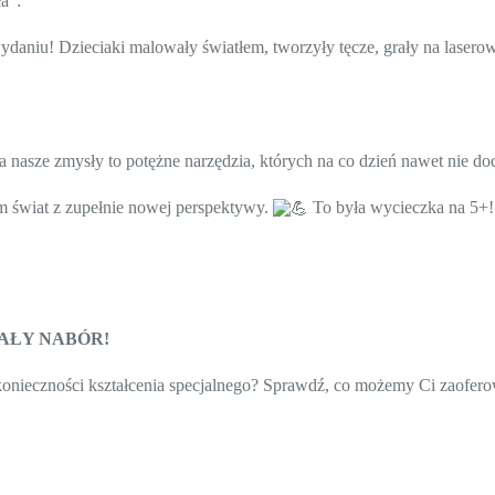
a”:
! Dzieciaki malowały światłem, tworzyły tęcze, grały na laserowej h
asze zmysły to potężne narzędzia, których na co dzień nawet nie do
 świat z zupełnie nowej perspektywy.
To była wycieczka na 5+!
AŁY NABÓR!
o konieczności kształcenia specjalnego? Sprawdź, co możemy Ci zaof