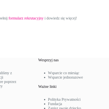
ełnij
formularz rekrutacyjny
i dowiedz się więcej!
Wesprzyj nas
aliśmy z
Wsparcie co miesiąc
ji
Wsparcie jednorazowe
re poprzez
ry
Ważne linki
Polityka Prywatności
Fundacja
Zapisz swoje dziecko