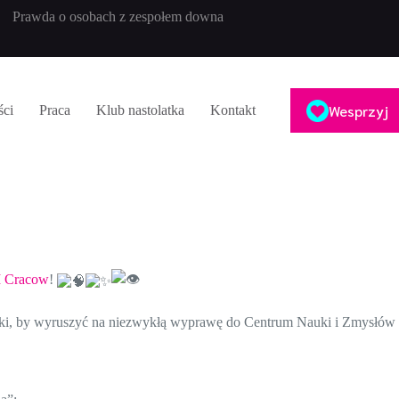
Prawda o osobach z zespołem downa
Wesprzyj
ści
Praca
Klub nastolatka
Kontakt
Cracow
!
 ławki, by wyruszyć na niezwykłą wyprawę do Centrum Nauki i Zmy