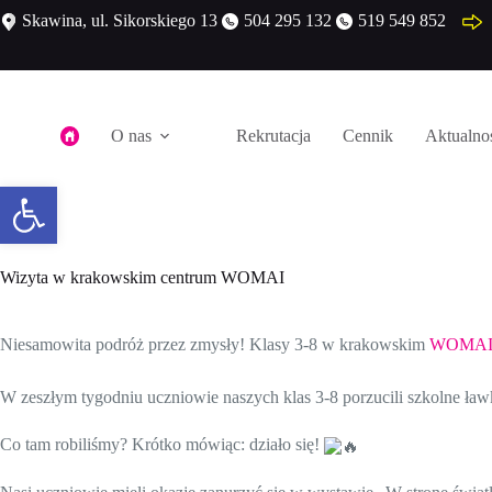
Skawina, ul. Sikorskiego 13
504 295 132
519 549 852
O nas
Rekrutacja
Cennik
Aktualno
Otwórz pasek narzędzi
Wizyta w krakowskim centrum WOMAI
Niesamowita podróż przez zmysły! Klasy 3-8 w krakowskim
WOMAI 
W zeszłym tygodniu uczniowie naszych klas 3-8 porzucili szkolne
Co tam robiliśmy? Krótko mówiąc: działo się!