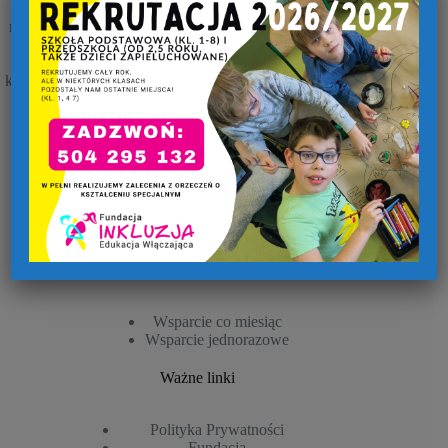
r. Powstaliśmy z potrzeby wprowadzenia i testowania w
realiach polskich modeli edukacji włączającej. Główną ideą
było utworzenie placówek oświatowych, które poprzez
odpowiednie warunki pracy i motywację do rozwoju
kompetencji Kadry realizowałaby w pełni założenia edukacji
włączającej.
Współpracujemy:
Interdyscyplinarne Centrum Terapii - "Rodzina i JA"
Centrum Metod Naturalnych CZAS
Wesprzyj nas
Wsparcie co miesiąc
Wsparcie jednorazowe
Ważne linki
Polityka Prywatności
Fundacja