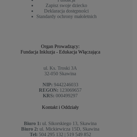
Zapisz swoje dziecko
Deklaracja dostępności
Standardy ochrony małoletnich
Organ Prowadzący:
Fundacja Inkluzja - Edukacja Włączająca
ul. Ks. Troski 3A
32-050 Skawina
NIP:
9442246033
REGON:
123069657
KRS:
000499297
Kontakt i Oddziały
Biuro 1:
ul. Sikorskiego 13, Skawina
Biuro 2:
ul. Mickiewicza 15D, Skawina
Tel:
504 295 132 | 519 549 852