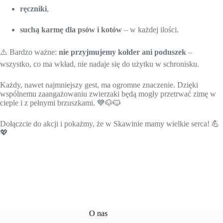
ręczniki
,
suchą karmę dla psów i kotów
– w każdej ilości.
⚠️ Bardzo ważne:
nie przyjmujemy kołder ani poduszek
–
wszystko, co ma wkład, nie nadaje się do użytku w schronisku.
Każdy, nawet najmniejszy gest, ma ogromne znaczenie. Dzięki
wspólnemu zaangażowaniu zwierzaki będą mogły przetrwać zimę w
cieple i z pełnymi brzuszkami. 💙🐶🐱
Dołączcie do akcji i pokażmy, że w Skawinie mamy wielkie serca! 💪
💖
O nas