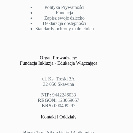
Polityka Prywatności
Fundacja
Zapisz swoje dziecko
Deklaracja dostępności
Standardy ochrony małoletnich
Organ Prowadzący:
Fundacja Inkluzja - Edukacja Włączająca
ul. Ks. Troski 3A
32-050 Skawina
NIP:
9442246033
REGON:
123069657
KRS:
000499297
Kontakt i Oddziały
Biuro 1:
ul. Sikorskiego 13, Skawina