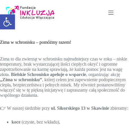
Otwórz pasek narzędzi
Zima w schronisku – pomóżmy razem!
Zima to dla zwierząt w schronisku najtrudniejszy czas w roku – niskie
temperatury, brak wystarczającej ilości ciepłych okryć i ogromne
zapotrzebowanie na karmę sprawiają, że każda pomoc jest na wagę
złota.
Bielskie Schronisko apeluje o wsparcie
, organizując akcję
„Zima w schronisku”
, której celem jest zapewnienie podopiecznym
ciepła, bezpieczeństwa i pełnych misek. My również postanowiliśmy
włączyć się w tę piękną inicjatywę i zapraszamy całą społeczność do
wspólnego działania.
👉 W naszej siedzibie przy
ul. Sikorskiego 13 w Skawinie
zbieramy:
koce
(czyste, bez wkładu),