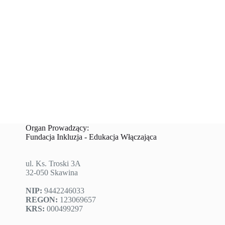
Organ Prowadzący:
Fundacja Inkluzja - Edukacja Włączająca
ul. Ks. Troski 3A
32-050 Skawina
NIP:
9442246033
REGON:
123069657
KRS:
000499297