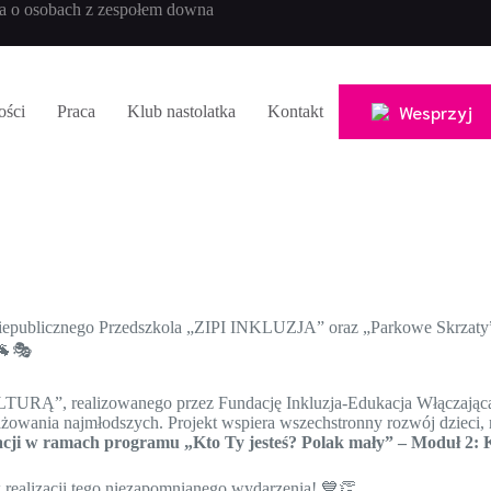
a o osobach z zespołem downa
Wesprzyj
ości
Praca
Klub nastolatka
Kontakt
Niepublicznego Przedszkola „ZIPI INKLUZJA” oraz „Parkowe Skrzaty” 
 🐐🎭
ULTURĄ”, realizowanego przez Fundację Inkluzja-Edukacja Włączająca
owania najmłodszych. Projekt wspiera wszechstronny rozwój dzieci, r
cji w ramach programu „Kto Ty jesteś? Polak mały” – Moduł 2: K
 realizacji tego niezapomnianego wydarzenia! 💙👏