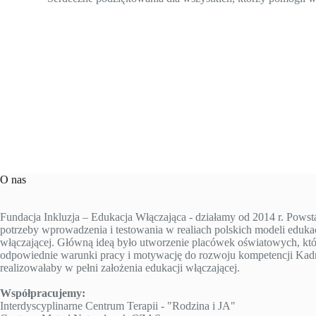
O nas
Fundacja Inkluzja – Edukacja Włączająca - działamy od 2014 r. Powst
potrzeby wprowadzenia i testowania w realiach polskich modeli edukac
włączającej. Główną ideą było utworzenie placówek oświatowych, któ
odpowiednie warunki pracy i motywację do rozwoju kompetencji Kad
realizowałaby w pełni założenia edukacji włączającej.
Współpracujemy:
Interdyscyplinarne Centrum Terapii - "Rodzina i JA"