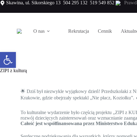
Skawina, ul. Sikorskiego 13
504 295 132
519 549 852
Prawd
O nas
Rekrutacja
Cennik
Aktualn
Otwórz pasek narzędzi
ZIPI z kulturą
🌟 Dziś był niezwykle wyjątkowy dzień! Przedszkolaki z 
Krakowie, gdzie obejrzały spektakl „Nie płacz, Koziołku”.
To kulturalne wydarzenie było częścią projektu „ZIPI z K
rozwój dziecięcych zainteresowań oraz wzmacnianie zaangaż
Całość jest współfinansowana przez Ministerstwo Eduka
Serdeczne podziękowania dla wszystkich, którzy pomogli w